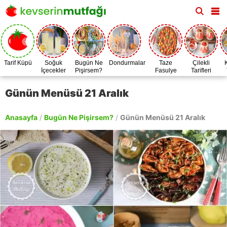
Tarif Küpü
Soğuk
Bugün Ne
Dondurmalar
Taze
Çilekli
İçecekler
Pişirsem?
Fasulye
Tarifleri
Zamanı
Günün Menüsü 21 Aralık
Anasayfa
/
Bugün Ne Pişirsem?
/
Günün Menüsü 21 Aralık