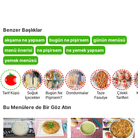
Benzer Başlıklar
akşama ne yapsam
bugün ne pişirsem
günün menüsü
menü önerisi
ne pişirsem
ne yemek yapsam
yemek menüsü
Tarif Küpü
Soğuk
Bugün Ne
Dondurmalar
Taze
Çilekli
İçecekler
Pişirsem?
Fasulye
Tarifleri
Zamanı
Bu Menülere de Bir Göz Atın