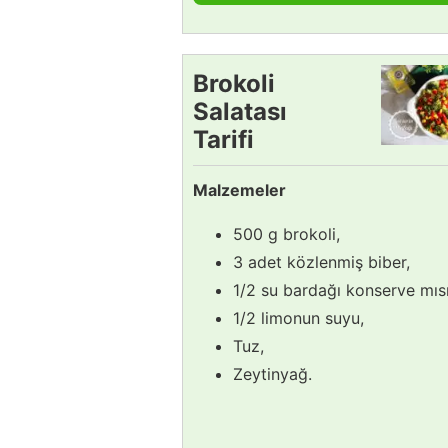
Brokoli
Salatası
Tarifi
Malzemeler
500 g brokoli,
3 adet közlenmiş biber,
1/2 su bardağı konserve mısı
1/2 limonun suyu,
Tuz,
Zeytinyağ.