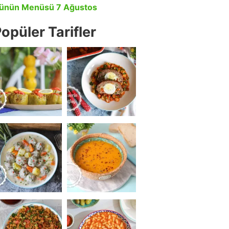
ünün Menüsü 7 Ağustos
opüler Tarifler