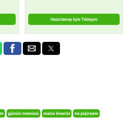
Hazırlanışı İçin Tıklayın
em
günün menüsü
menü önerisi
ne pişirsem