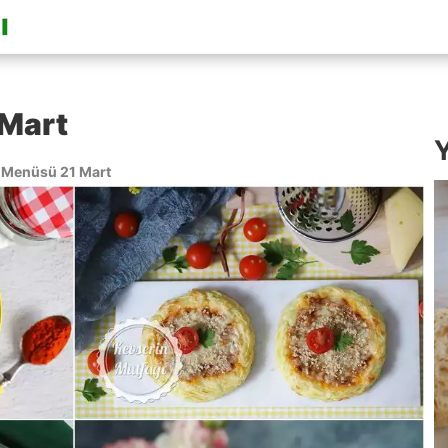
Mart
Y
Menüsü 21 Mart