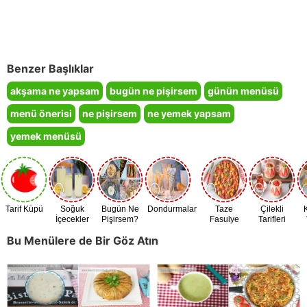
Benzer Başlıklar
akşama ne yapsam
bugün ne pişirsem
günün menüsü
menü önerisi
ne pişirsem
ne yemek yapsam
yemek menüsü
Tarif Küpü
Soğuk
Bugün Ne
Dondurmalar
Taze
Çilekli
İçecekler
Pişirsem?
Fasulye
Tarifleri
Zamanı
Bu Menülere de Bir Göz Atın