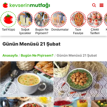
Tarif Küpü
Soğuk
Bugün Ne
Dondurmalar
Taze
Çilekli
İçecekler
Pişirsem?
Fasulye
Tarifleri
Zamanı
Günün Menüsü 21 Şubat
Anasayfa
/
Bugün Ne Pişirsem?
/
Günün Menüsü 21 Şubat