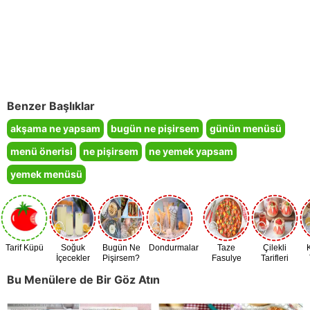
Benzer Başlıklar
akşama ne yapsam
bugün ne pişirsem
günün menüsü
menü önerisi
ne pişirsem
ne yemek yapsam
yemek menüsü
Tarif Küpü
Soğuk
Bugün Ne
Dondurmalar
Taze
Çilekli
İçecekler
Pişirsem?
Fasulye
Tarifleri
Zamanı
Bu Menülere de Bir Göz Atın