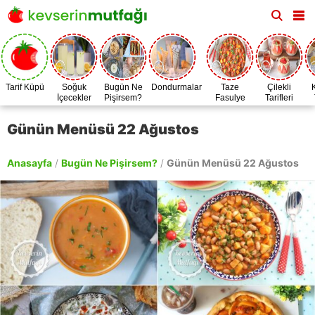
Tarif Küpü
Soğuk
Bugün Ne
Dondurmalar
Taze
Çilekli
İçecekler
Pişirsem?
Fasulye
Tarifleri
Zamanı
Günün Menüsü 22 Ağustos
Anasayfa
/
Bugün Ne Pişirsem?
/
Günün Menüsü 22 Ağustos