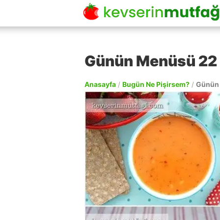
Günün Menüsü 22
Anasayfa
/
Bugün Ne Pişirsem?
/
Günün 