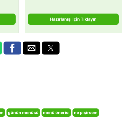
Hazırlanışı İçin Tıklayın
em
günün menüsü
menü önerisi
ne pişirsem