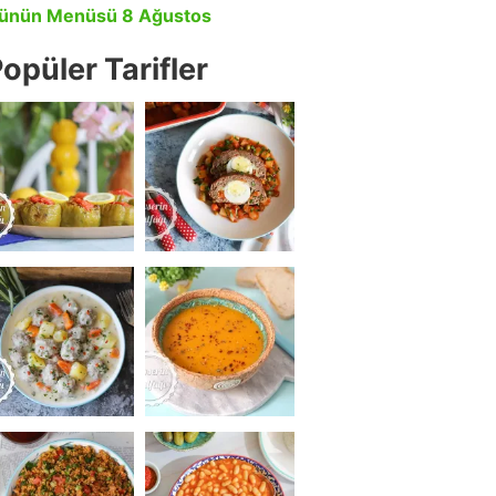
ünün Menüsü 8 Ağustos
opüler Tarifler