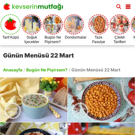
Tarif Küpü
Soğuk
Bugün Ne
Dondurmalar
Taze
Çilekli
İçecekler
Pişirsem?
Fasulye
Tarifleri
Zamanı
Günün Menüsü 22 Mart
Anasayfa
/
Bugün Ne Pişirsem?
/
Günün Menüsü 22 Mart