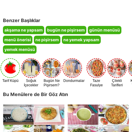
Benzer Başlıklar
akşama ne yapsam
bugün ne pişirsem
günün menüsü
menü önerisi
ne pişirsem
ne yemek yapsam
yemek menüsü
Tarif Küpü
Soğuk
Bugün Ne
Dondurmalar
Taze
Çilekli
İçecekler
Pişirsem?
Fasulye
Tarifleri
Zamanı
Bu Menülere de Bir Göz Atın