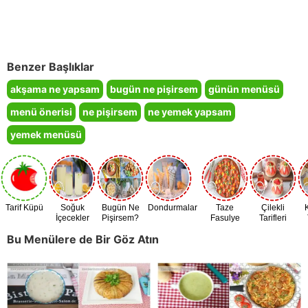
Benzer Başlıklar
akşama ne yapsam
bugün ne pişirsem
günün menüsü
menü önerisi
ne pişirsem
ne yemek yapsam
yemek menüsü
Tarif Küpü
Soğuk
Bugün Ne
Dondurmalar
Taze
Çilekli
İçecekler
Pişirsem?
Fasulye
Tarifleri
Zamanı
Bu Menülere de Bir Göz Atın