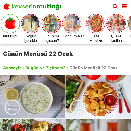
Tarif Küpü
Soğuk
Bugün Ne
Dondurmalar
Taze
Çilekli
İçecekler
Pişirsem?
Fasulye
Tarifleri
Zamanı
Günün Menüsü 22 Ocak
Anasayfa
/
Bugün Ne Pişirsem?
/
Günün Menüsü 22 Ocak