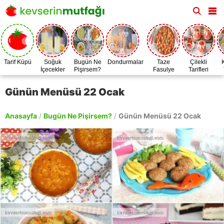
Tarif Küpü
Soğuk
Bugün Ne
Dondurmalar
Taze
Çilekli
İçecekler
Pişirsem?
Fasulye
Tarifleri
Zamanı
Günün Menüsü 22 Ocak
Anasayfa
/
Bugün Ne Pişirsem?
/
Günün Menüsü 22 Ocak