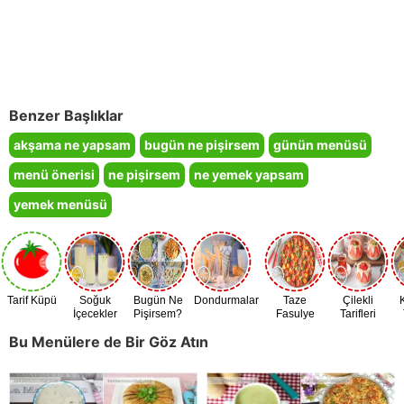
Benzer Başlıklar
akşama ne yapsam
bugün ne pişirsem
günün menüsü
menü önerisi
ne pişirsem
ne yemek yapsam
yemek menüsü
Tarif Küpü
Soğuk
Bugün Ne
Dondurmalar
Taze
Çilekli
İçecekler
Pişirsem?
Fasulye
Tarifleri
Zamanı
Bu Menülere de Bir Göz Atın