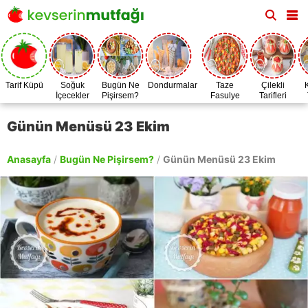
Tarif Küpü
Soğuk
Bugün Ne
Dondurmalar
Taze
Çilekli
İçecekler
Pişirsem?
Fasulye
Tarifleri
Zamanı
Günün Menüsü 23 Ekim
Anasayfa
/
Bugün Ne Pişirsem?
/
Günün Menüsü 23 Ekim