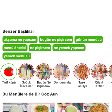
Benzer Başlıklar
akşama ne yapsam
bugün ne pişirsem
günün menüsü
menü önerisi
ne pişirsem
ne yemek yapsam
yemek menüsü
Tarif Küpü
Soğuk
Bugün Ne
Dondurmalar
Taze
Çilekli
İçecekler
Pişirsem?
Fasulye
Tarifleri
Zamanı
Bu Menülere de Bir Göz Atın