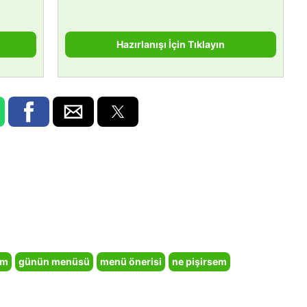
Hazırlanışı İçin Tıklayın
em
günün menüsü
menü önerisi
ne pişirsem