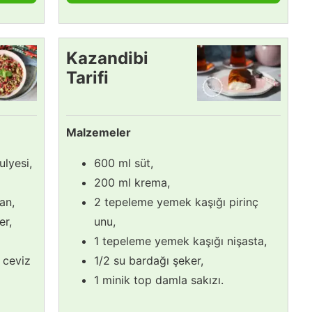
Kazandibi
Tarifi
Malzemeler
lyesi,
600 ml süt,
200 ml krema,
an,
2 tepeleme yemek kaşığı pirinç
er,
unu,
1 tepeleme yemek kaşığı nişasta,
 ceviz
1/2 su bardağı şeker,
1 minik top damla sakızı.