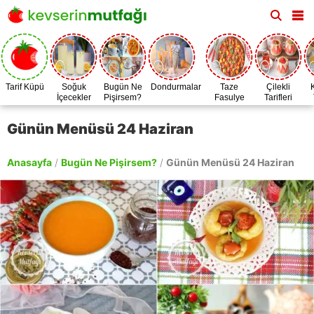
Tarif Küpü
Soğuk
Bugün Ne
Dondurmalar
Taze
Çilekli
İçecekler
Pişirsem?
Fasulye
Tarifleri
Zamanı
Günün Menüsü 24 Haziran
Anasayfa
/
Bugün Ne Pişirsem?
/
Günün Menüsü 24 Haziran