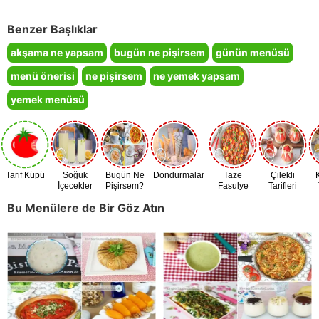
Benzer Başlıklar
akşama ne yapsam
bugün ne pişirsem
günün menüsü
menü önerisi
ne pişirsem
ne yemek yapsam
yemek menüsü
Tarif Küpü
Soğuk
Bugün Ne
Dondurmalar
Taze
Çilekli
İçecekler
Pişirsem?
Fasulye
Tarifleri
Zamanı
Bu Menülere de Bir Göz Atın