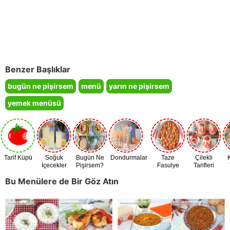
Benzer Başlıklar
bugün ne pişirsem
menü
yarın ne pişirsem
yemek menüsü
Tarif Küpü
Soğuk
Bugün Ne
Dondurmalar
Taze
Çilekli
İçecekler
Pişirsem?
Fasulye
Tarifleri
Zamanı
Bu Menülere de Bir Göz Atın