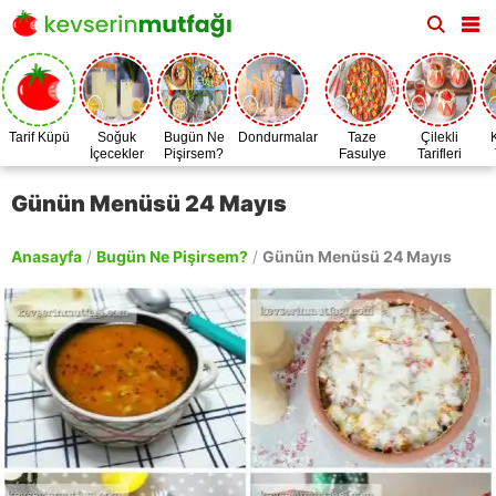
Tarif Küpü
Soğuk
Bugün Ne
Dondurmalar
Taze
Çilekli
İçecekler
Pişirsem?
Fasulye
Tarifleri
Zamanı
Günün Menüsü 24 Mayıs
Anasayfa
/
Bugün Ne Pişirsem?
/
Günün Menüsü 24 Mayıs