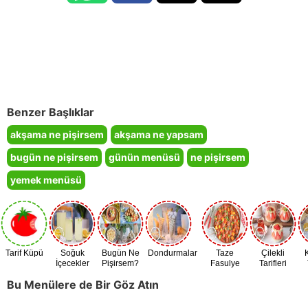
Benzer Başlıklar
akşama ne pişirsem
akşama ne yapsam
bugün ne pişirsem
günün menüsü
ne pişirsem
yemek menüsü
Tarif Küpü
Soğuk
Bugün Ne
Dondurmalar
Taze
Çilekli
İçecekler
Pişirsem?
Fasulye
Tarifleri
Zamanı
Bu Menülere de Bir Göz Atın