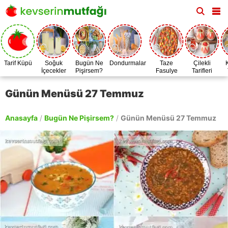
Tarif Küpü
Soğuk
Bugün Ne
Dondurmalar
Taze
Çilekli
İçecekler
Pişirsem?
Fasulye
Tarifleri
Zamanı
Günün Menüsü 27 Temmuz
Anasayfa
/
Bugün Ne Pişirsem?
/
Günün Menüsü 27 Temmuz