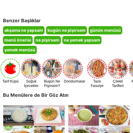
Benzer Başlıklar
akşama ne yapsam
bugün ne pişirsem
günün menüsü
menü önerisi
ne pişirsem
ne yemek yapsam
yemek menüsü
Tarif Küpü
Soğuk
Bugün Ne
Dondurmalar
Taze
Çilekli
İçecekler
Pişirsem?
Fasulye
Tarifleri
Zamanı
Bu Menülere de Bir Göz Atın