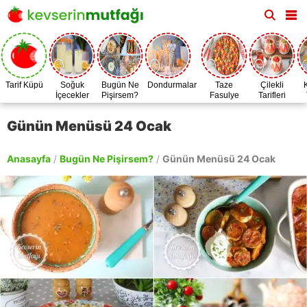
Tarif Küpü
Soğuk
Bugün Ne
Dondurmalar
Taze
Çilekli
İçecekler
Pişirsem?
Fasulye
Tarifleri
Zamanı
Günün Menüsü 24 Ocak
Anasayfa
/
Bugün Ne Pişirsem?
/
Günün Menüsü 24 Ocak