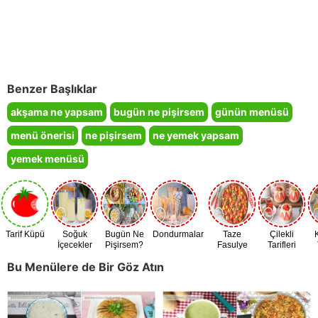
Benzer Başlıklar
akşama ne yapsam
bugün ne pişirsem
günün menüsü
menü önerisi
ne pişirsem
ne yemek yapsam
yemek menüsü
Tarif Küpü
Soğuk
Bugün Ne
Dondurmalar
Taze
Çilekli
İçecekler
Pişirsem?
Fasulye
Tarifleri
Zamanı
Bu Menülere de Bir Göz Atın