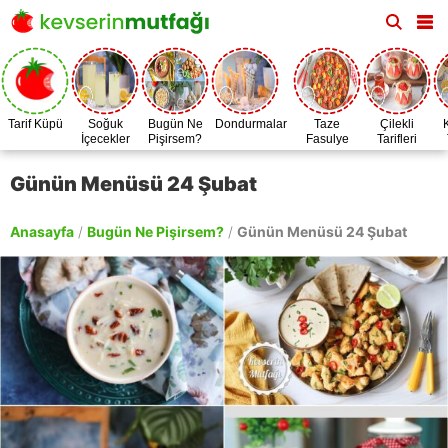
Tarif Küpü
Soğuk
Bugün Ne
Dondurmalar
Taze
Çilekli
İçecekler
Pişirsem?
Fasulye
Tarifleri
Zamanı
Günün Menüsü 24 Şubat
Anasayfa
/
Bugün Ne Pişirsem?
/
Günün Menüsü 24 Şubat