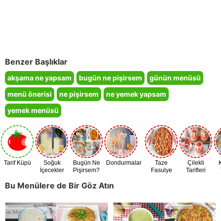
Benzer Başlıklar
akşama ne yapsam
bugün ne pişirsem
günün menüsü
menü önerisi
ne pişirsem
ne yemek yapsam
yemek menüsü
Tarif Küpü
Soğuk
Bugün Ne
Dondurmalar
Taze
Çilekli
İçecekler
Pişirsem?
Fasulye
Tarifleri
Zamanı
Bu Menülere de Bir Göz Atın