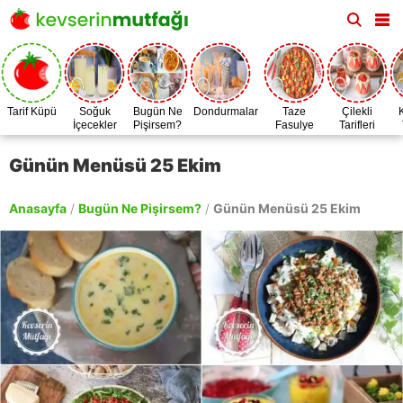
Tarif Küpü
Soğuk
Bugün Ne
Dondurmalar
Taze
Çilekli
İçecekler
Pişirsem?
Fasulye
Tarifleri
Zamanı
Günün Menüsü 25 Ekim
Anasayfa
/
Bugün Ne Pişirsem?
/
Günün Menüsü 25 Ekim