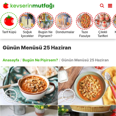
Tarif Küpü
Soğuk
Bugün Ne
Dondurmalar
Taze
Çilekli
İçecekler
Pişirsem?
Fasulye
Tarifleri
Zamanı
Günün Menüsü 25 Haziran
Anasayfa
/
Bugün Ne Pişirsem?
/
Günün Menüsü 25 Haziran