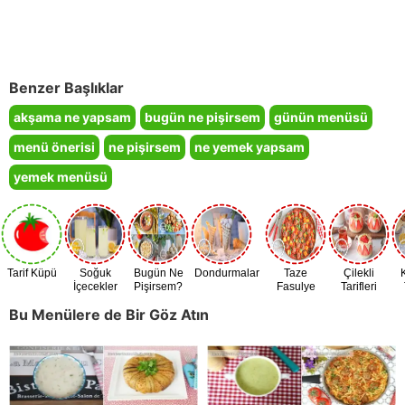
Benzer Başlıklar
akşama ne yapsam
bugün ne pişirsem
günün menüsü
menü önerisi
ne pişirsem
ne yemek yapsam
yemek menüsü
Tarif Küpü
Soğuk
Bugün Ne
Dondurmalar
Taze
Çilekli
İçecekler
Pişirsem?
Fasulye
Tarifleri
Zamanı
Bu Menülere de Bir Göz Atın