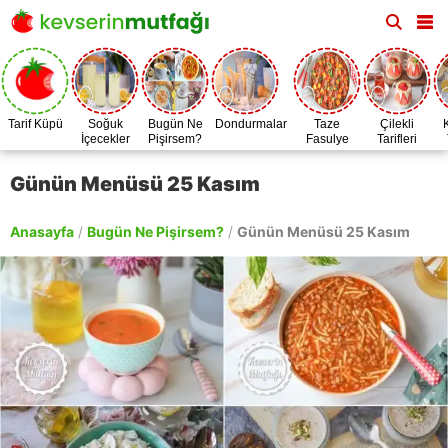
Tarif Küpü
Soğuk
Bugün Ne
Dondurmalar
Taze
Çilekli
İçecekler
Pişirsem?
Fasulye
Tarifleri
Zamanı
Günün Menüsü 25 Kasım
Anasayfa
/
Bugün Ne Pişirsem?
/
Günün Menüsü 25 Kasım