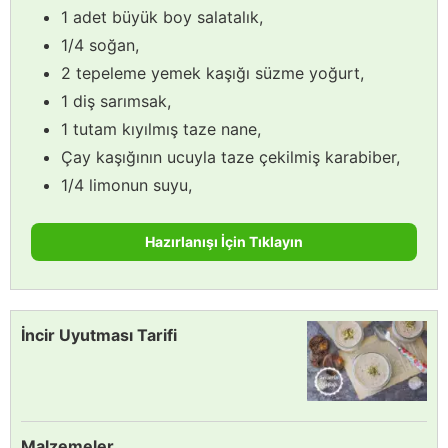
1 adet büyük boy salatalık,
1/4 soğan,
2 tepeleme yemek kaşığı süzme yoğurt,
1 diş sarımsak,
1 tutam kıyılmış taze nane,
Çay kaşığının ucuyla taze çekilmiş karabiber,
1/4 limonun suyu,
Hazırlanışı İçin Tıklayın
İncir Uyutması Tarifi
Malzemeler