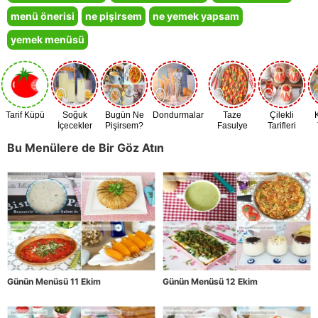
menü önerisi
ne pişirsem
ne yemek yapsam
yemek menüsü
Tarif Küpü
Soğuk
Bugün Ne
Dondurmalar
Taze
Çilekli
İçecekler
Pişirsem?
Fasulye
Tarifleri
Zamanı
Bu Menülere de Bir Göz Atın
Günün Menüsü 11 Ekim
Günün Menüsü 12 Ekim