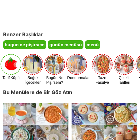
Benzer Başlıklar
bugün ne pişirsem
günün menüsü
menü
Tarif Küpü
Soğuk
Bugün Ne
Dondurmalar
Taze
Çilekli
İçecekler
Pişirsem?
Fasulye
Tarifleri
Zamanı
Bu Menülere de Bir Göz Atın