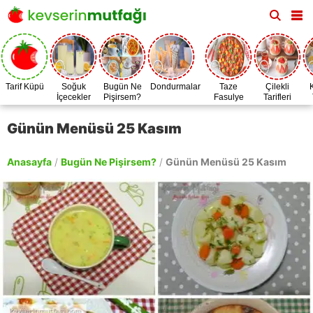
Tarif Küpü
Soğuk
Bugün Ne
Dondurmalar
Taze
Çilekli
İçecekler
Pişirsem?
Fasulye
Tarifleri
Zamanı
Günün Menüsü 25 Kasım
Anasayfa
/
Bugün Ne Pişirsem?
/
Günün Menüsü 25 Kasım