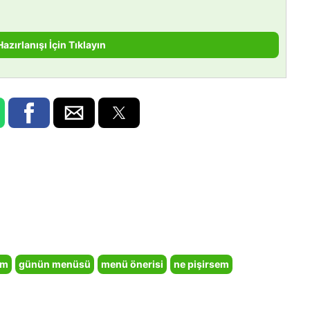
Hazırlanışı İçin Tıklayın
em
günün menüsü
menü önerisi
ne pişirsem