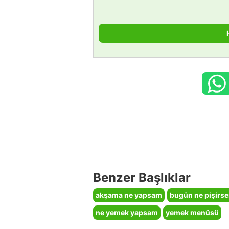
Benzer Başlıklar
akşama ne yapsam
bugün ne pişirs
ne yemek yapsam
yemek menüsü