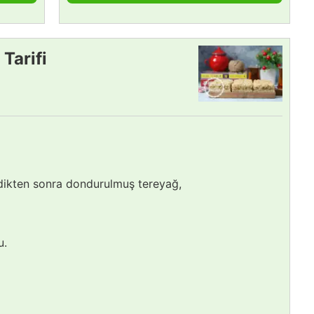
 Tarifi
dikten sonra dondurulmuş tereyağ,
u.