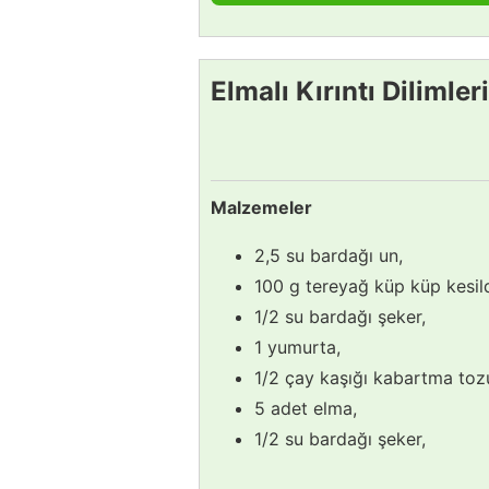
Elmalı Kırıntı Dilimleri
Malzemeler
2,5 su bardağı un,
100 g tereyağ küp küp kesil
1/2 su bardağı şeker,
1 yumurta,
1/2 çay kaşığı kabartma toz
5 adet elma,
1/2 su bardağı şeker,