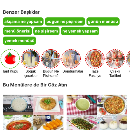
Benzer Başlıklar
akşama ne yapsam
bugün ne pişirsem
günün menüsü
menü önerisi
ne pişirsem
ne yemek yapsam
yemek menüsü
Tarif Küpü
Soğuk
Bugün Ne
Dondurmalar
Taze
Çilekli
İçecekler
Pişirsem?
Fasulye
Tarifleri
Zamanı
Bu Menülere de Bir Göz Atın