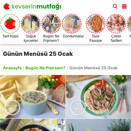
Tarif Küpü
Soğuk
Bugün Ne
Dondurmalar
Taze
Çilekli
İçecekler
Pişirsem?
Fasulye
Tarifleri
Zamanı
Günün Menüsü 25 Ocak
Anasayfa
/
Bugün Ne Pişirsem?
/
Günün Menüsü 25 Ocak