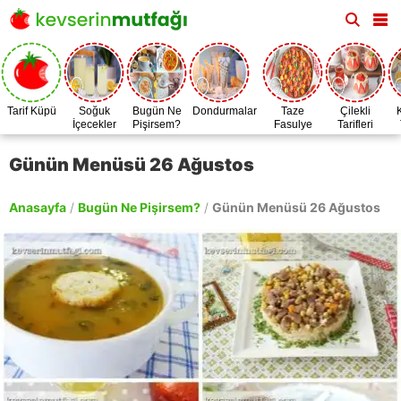
Tarif Küpü
Soğuk
Bugün Ne
Dondurmalar
Taze
Çilekli
İçecekler
Pişirsem?
Fasulye
Tarifleri
Zamanı
Günün Menüsü 26 Ağustos
Anasayfa
/
Bugün Ne Pişirsem?
/
Günün Menüsü 26 Ağustos