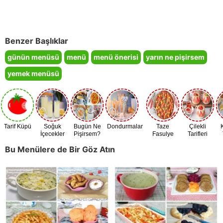
Benzer Başlıklar
günün menüsü
menü
menü önerisi
yarın ne pişirsem
yemek menüsü
Tarif Küpü
Soğuk
Bugün Ne
Dondurmalar
Taze
Çilekli
İçecekler
Pişirsem?
Fasulye
Tarifleri
Zamanı
Bu Menülere de Bir Göz Atın