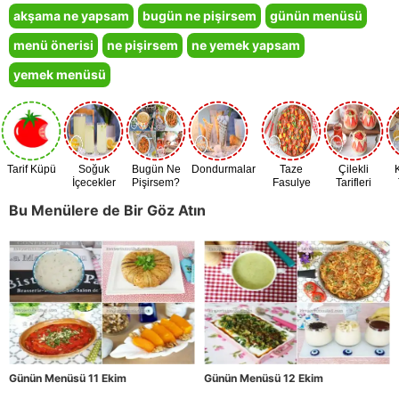
akşama ne yapsam
bugün ne pişirsem
günün menüsü
menü önerisi
ne pişirsem
ne yemek yapsam
yemek menüsü
Tarif Küpü
Soğuk
Bugün Ne
Dondurmalar
Taze
Çilekli
İçecekler
Pişirsem?
Fasulye
Tarifleri
Zamanı
Bu Menülere de Bir Göz Atın
Günün Menüsü 11 Ekim
Günün Menüsü 12 Ekim