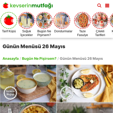
Tarif Küpü
Soğuk
Bugün Ne
Dondurmalar
Taze
Çilekli
İçecekler
Pişirsem?
Fasulye
Tarifleri
Zamanı
Günün Menüsü 26 Mayıs
Anasayfa
/
Bugün Ne Pişirsem?
/
Günün Menüsü 26 Mayıs