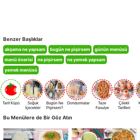
Benzer Başlıklar
akşama ne yapsam
bugün ne pişirsem
günün menüsü
menü önerisi
ne pişirsem
ne yemek yapsam
yemek menüsü
Tarif Küpü
Soğuk
Bugün Ne
Dondurmalar
Taze
Çilekli
İçecekler
Pişirsem?
Fasulye
Tarifleri
Zamanı
Bu Menülere de Bir Göz Atın