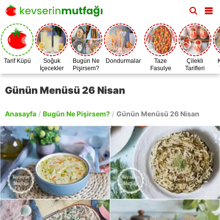
Tarif Küpü
Soğuk
Bugün Ne
Dondurmalar
Taze
Çilekli
İçecekler
Pişirsem?
Fasulye
Tarifleri
Zamanı
Günün Menüsü 26 Nisan
Anasayfa
/
Bugün Ne Pişirsem?
/
Günün Menüsü 26 Nisan