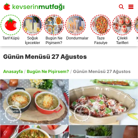
Tarif Küpü
Soğuk
Bugün Ne
Dondurmalar
Taze
Çilekli
İçecekler
Pişirsem?
Fasulye
Tarifleri
Zamanı
Günün Menüsü 27 Ağustos
Anasayfa
/
Bugün Ne Pişirsem?
/
Günün Menüsü 27 Ağustos