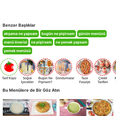
Benzer Başlıklar
akşama ne yapsam
bugün ne pişirsem
günün menüsü
menü önerisi
ne pişirsem
ne yemek yapsam
yemek menüsü
Tarif Küpü
Soğuk
Bugün Ne
Dondurmalar
Taze
Çilekli
İçecekler
Pişirsem?
Fasulye
Tarifleri
Zamanı
Bu Menülere de Bir Göz Atın