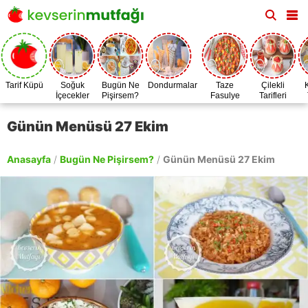
Tarif Küpü
Soğuk
Bugün Ne
Dondurmalar
Taze
Çilekli
İçecekler
Pişirsem?
Fasulye
Tarifleri
Zamanı
Günün Menüsü 27 Ekim
Anasayfa
/
Bugün Ne Pişirsem?
/
Günün Menüsü 27 Ekim