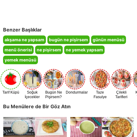
Benzer Başlıklar
akşama ne yapsam
bugün ne pişirsem
günün menüsü
menü önerisi
ne pişirsem
ne yemek yapsam
yemek menüsü
Tarif Küpü
Soğuk
Bugün Ne
Dondurmalar
Taze
Çilekli
İçecekler
Pişirsem?
Fasulye
Tarifleri
Zamanı
Bu Menülere de Bir Göz Atın