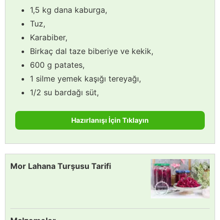
1,5 kg dana kaburga,
Tuz,
Karabiber,
Birkaç dal taze biberiye ve kekik,
600 g patates,
1 silme yemek kaşığı tereyağı,
1/2 su bardağı süt,
Hazırlanışı İçin Tıklayın
Mor Lahana Turşusu Tarifi