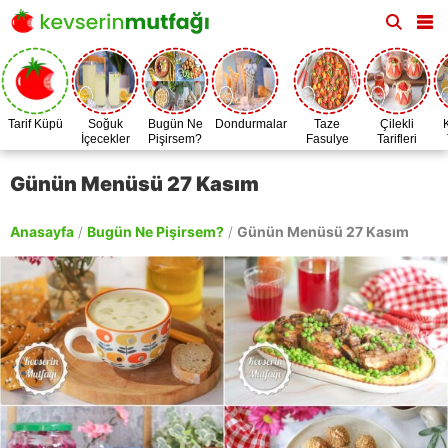
Tarif Küpü
Soğuk
Bugün Ne
Dondurmalar
Taze
Çilekli
İçecekler
Pişirsem?
Fasulye
Tarifleri
Zamanı
Günün Menüsü 27 Kasım
Anasayfa
/
Bugün Ne Pişirsem?
/
Günün Menüsü 27 Kasım