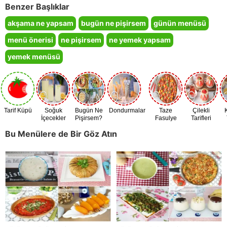
Benzer Başlıklar
akşama ne yapsam
bugün ne pişirsem
günün menüsü
menü önerisi
ne pişirsem
ne yemek yapsam
yemek menüsü
Tarif Küpü
Soğuk
Bugün Ne
Dondurmalar
Taze
Çilekli
İçecekler
Pişirsem?
Fasulye
Tarifleri
Zamanı
Bu Menülere de Bir Göz Atın