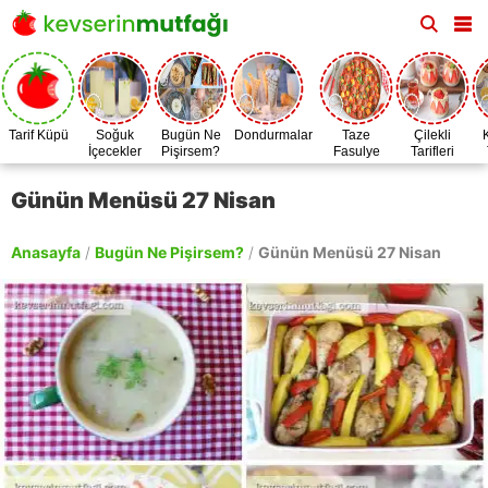
Tarif Küpü
Soğuk
Bugün Ne
Dondurmalar
Taze
Çilekli
İçecekler
Pişirsem?
Fasulye
Tarifleri
Zamanı
Günün Menüsü 27 Nisan
Anasayfa
/
Bugün Ne Pişirsem?
/
Günün Menüsü 27 Nisan