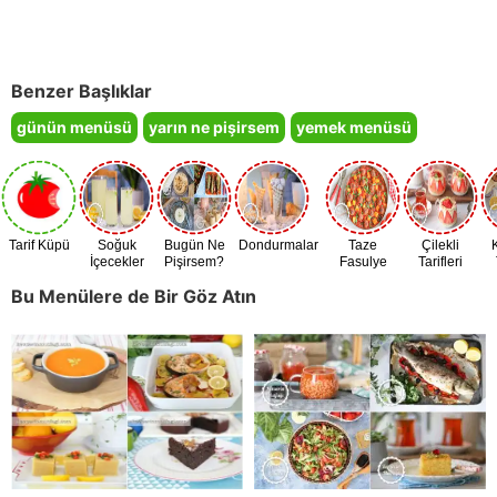
Benzer Başlıklar
günün menüsü
yarın ne pişirsem
yemek menüsü
Tarif Küpü
Soğuk
Bugün Ne
Dondurmalar
Taze
Çilekli
İçecekler
Pişirsem?
Fasulye
Tarifleri
Zamanı
Bu Menülere de Bir Göz Atın