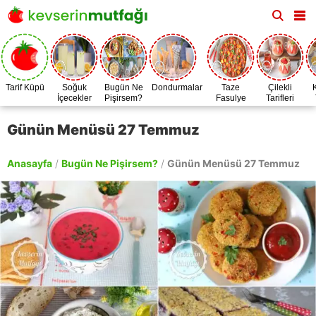
Tarif Küpü
Soğuk
Bugün Ne
Dondurmalar
Taze
Çilekli
İçecekler
Pişirsem?
Fasulye
Tarifleri
Zamanı
Günün Menüsü 27 Temmuz
Anasayfa
/
Bugün Ne Pişirsem?
/
Günün Menüsü 27 Temmuz