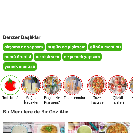
Benzer Başlıklar
akşama ne yapsam
bugün ne pişirsem
günün menüsü
menü önerisi
ne pişirsem
ne yemek yapsam
yemek menüsü
Tarif Küpü
Soğuk
Bugün Ne
Dondurmalar
Taze
Çilekli
İçecekler
Pişirsem?
Fasulye
Tarifleri
Zamanı
Bu Menülere de Bir Göz Atın