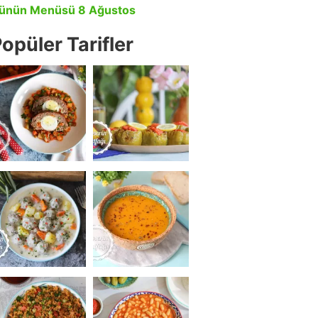
ünün Menüsü 8 Ağustos
opüler Tarifler