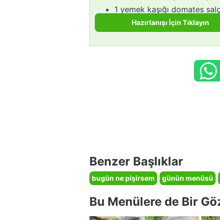
1 yemek kaşığı domates salç
1 tatlı kaşığı toz biber,
Hazırlanışı İçin Tıklayın
Benzer Başlıklar
bugün ne pişirsem
günün menüsü
Bu Menülere de Bir Gö