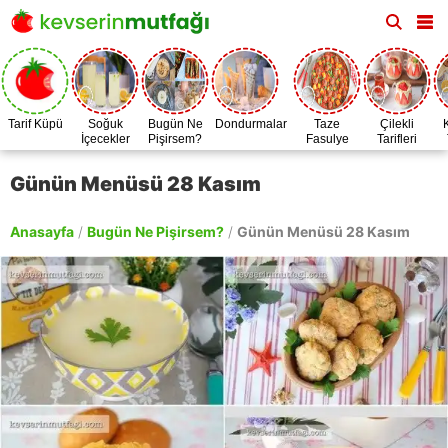
Tarif Küpü
Soğuk
Bugün Ne
Dondurmalar
Taze
Çilekli
İçecekler
Pişirsem?
Fasulye
Tarifleri
Zamanı
Günün Menüsü 28 Kasım
Anasayfa
/
Bugün Ne Pişirsem?
/
Günün Menüsü 28 Kasım