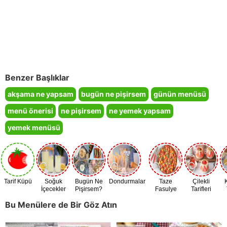
Benzer Başlıklar
akşama ne yapsam
bugün ne pişirsem
günün menüsü
menü önerisi
ne pişirsem
ne yemek yapsam
yemek menüsü
Tarif Küpü
Soğuk
Bugün Ne
Dondurmalar
Taze
Çilekli
İçecekler
Pişirsem?
Fasulye
Tarifleri
Zamanı
Bu Menülere de Bir Göz Atın