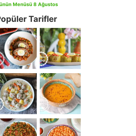
ünün Menüsü 8 Ağustos
opüler Tarifler