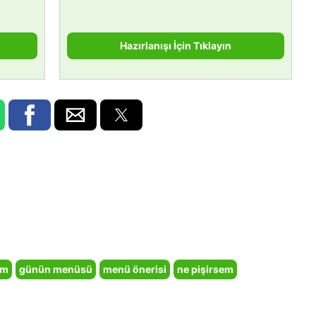
Hazırlanışı İçin Tıklayın
em
günün menüsü
menü önerisi
ne pişirsem