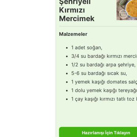
Şehriyeli
Kırmızı
Mercimek
Çorbası
Malzemeler
Tarifi
1 adet soğan,
3/4 su bardağı kırmızı merc
1/2 su bardağı arpa şehriye,
5-6 su bardağı sıcak su,
1 yemek kaşığı domates salç
1 dolu yemek kaşığı tereyağı
1 çay kaşığı kırmızı tatlı toz 
Hazırlanışı İçin Tıklayın