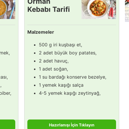
Orman
Kebabı Tarifi
Malzemeler
500 g iri kuşbaşı et,
imek,
2 adet büyük boy patates,
2 adet havuç,
1 adet soğan,
ası,
1 su bardağı konserve bezelye,
,
1 yemek kaşığı salça
biber,
4-5 yemek kaşığı zeytinyağ,
Hazırlanışı İçin Tıklayın