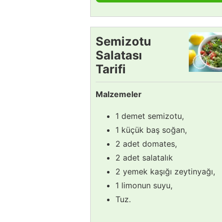
Semizotu
Salatası
Tarifi
Malzemeler
1 demet semizotu,
1 küçük baş soğan,
2 adet domates,
2 adet salatalık
2 yemek kaşığı zeytinyağı,
1 limonun suyu,
Tuz.