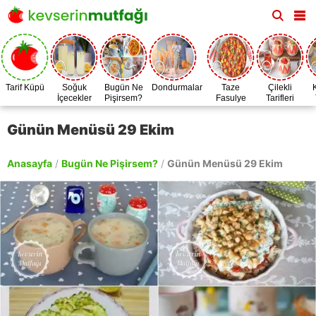
Tarif Küpü
Soğuk
Bugün Ne
Dondurmalar
Taze
Çilekli
İçecekler
Pişirsem?
Fasulye
Tarifleri
Zamanı
Günün Menüsü 29 Ekim
Anasayfa
/
Bugün Ne Pişirsem?
/
Günün Menüsü 29 Ekim