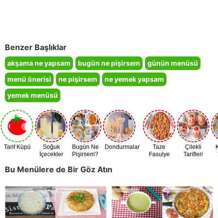
Benzer Başlıklar
akşama ne yapsam
bugün ne pişirsem
günün menüsü
menü önerisi
ne pişirsem
ne yemek yapsam
yemek menüsü
Tarif Küpü
Soğuk
Bugün Ne
Dondurmalar
Taze
Çilekli
İçecekler
Pişirsem?
Fasulye
Tarifleri
Zamanı
Bu Menülere de Bir Göz Atın