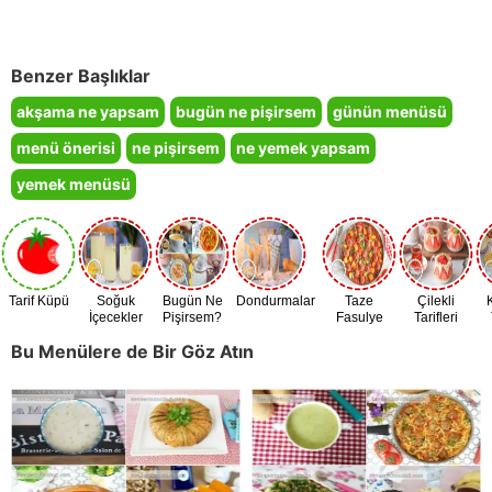
Benzer Başlıklar
akşama ne yapsam
bugün ne pişirsem
günün menüsü
menü önerisi
ne pişirsem
ne yemek yapsam
yemek menüsü
Tarif Küpü
Soğuk
Bugün Ne
Dondurmalar
Taze
Çilekli
İçecekler
Pişirsem?
Fasulye
Tarifleri
Zamanı
Bu Menülere de Bir Göz Atın