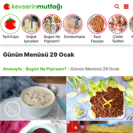
Tarif Küpü
Soğuk
Bugün Ne
Dondurmalar
Taze
Çilekli
İçecekler
Pişirsem?
Fasulye
Tarifleri
Zamanı
Günün Menüsü 29 Ocak
Anasayfa
/
Bugün Ne Pişirsem?
/
Günün Menüsü 29 Ocak