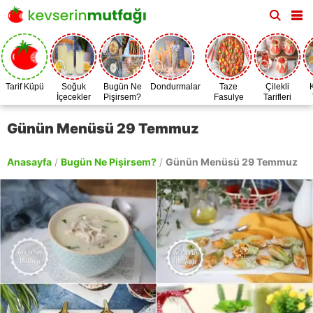
Tarif Küpü
Soğuk
Bugün Ne
Dondurmalar
Taze
Çilekli
İçecekler
Pişirsem?
Fasulye
Tarifleri
Zamanı
Günün Menüsü 29 Temmuz
Anasayfa
/
Bugün Ne Pişirsem?
/
Günün Menüsü 29 Temmuz