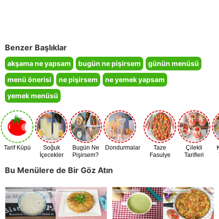
Benzer Başlıklar
akşama ne yapsam
bugün ne pişirsem
günün menüsü
menü önerisi
ne pişirsem
ne yemek yapsam
yemek menüsü
Tarif Küpü
Soğuk
Bugün Ne
Dondurmalar
Taze
Çilekli
İçecekler
Pişirsem?
Fasulye
Tarifleri
Zamanı
Bu Menülere de Bir Göz Atın