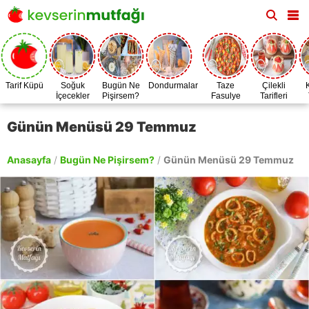
Tarif Küpü
Soğuk
Bugün Ne
Dondurmalar
Taze
Çilekli
İçecekler
Pişirsem?
Fasulye
Tarifleri
Zamanı
Günün Menüsü 29 Temmuz
Anasayfa
/
Bugün Ne Pişirsem?
/
Günün Menüsü 29 Temmuz