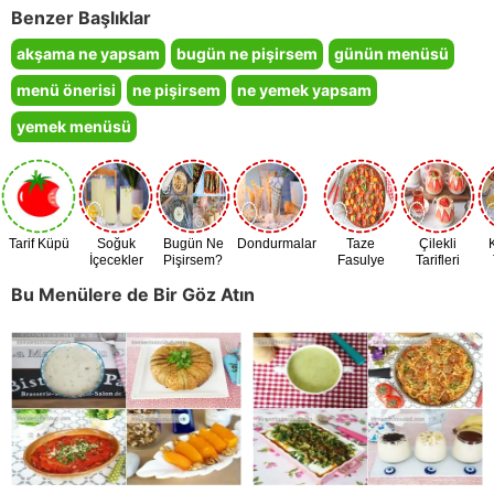
Benzer Başlıklar
akşama ne yapsam
bugün ne pişirsem
günün menüsü
menü önerisi
ne pişirsem
ne yemek yapsam
yemek menüsü
Tarif Küpü
Soğuk
Bugün Ne
Dondurmalar
Taze
Çilekli
İçecekler
Pişirsem?
Fasulye
Tarifleri
Zamanı
Bu Menülere de Bir Göz Atın