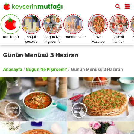
Tarif Küpü
Soğuk
Bugün Ne
Dondurmalar
Taze
Çilekli
İçecekler
Pişirsem?
Fasulye
Tarifleri
Zamanı
Günün Menüsü 3 Haziran
Anasayfa
/
Bugün Ne Pişirsem?
/
Günün Menüsü 3 Haziran