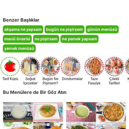
Benzer Başlıklar
akşama ne yapsam
bugün ne pişirsem
günün menüsü
menü önerisi
ne pişirsem
ne yemek yapsam
yemek menüsü
Tarif Küpü
Soğuk
Bugün Ne
Dondurmalar
Taze
Çilekli
İçecekler
Pişirsem?
Fasulye
Tarifleri
Zamanı
Bu Menülere de Bir Göz Atın