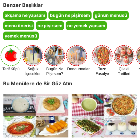
Benzer Başlıklar
akşama ne yapsam
bugün ne pişirsem
günün menüsü
menü önerisi
ne pişirsem
ne yemek yapsam
yemek menüsü
Tarif Küpü
Soğuk
Bugün Ne
Dondurmalar
Taze
Çilekli
İçecekler
Pişirsem?
Fasulye
Tarifleri
Zamanı
Bu Menülere de Bir Göz Atın