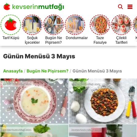
Tarif Küpü
Soğuk
Bugün Ne
Dondurmalar
Taze
Çilekli
İçecekler
Pişirsem?
Fasulye
Tarifleri
Zamanı
Günün Menüsü 3 Mayıs
Anasayfa
/
Bugün Ne Pişirsem?
/
Günün Menüsü 3 Mayıs