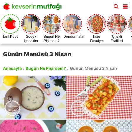
Tarif Küpü
Soğuk
Bugün Ne
Dondurmalar
Taze
Çilekli
İçecekler
Pişirsem?
Fasulye
Tarifleri
Zamanı
Günün Menüsü 3 Nisan
Anasayfa
/
Bugün Ne Pişirsem?
/
Günün Menüsü 3 Nisan