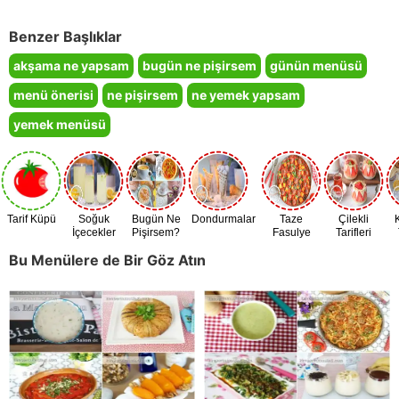
Benzer Başlıklar
akşama ne yapsam
bugün ne pişirsem
günün menüsü
menü önerisi
ne pişirsem
ne yemek yapsam
yemek menüsü
Tarif Küpü
Soğuk
Bugün Ne
Dondurmalar
Taze
Çilekli
İçecekler
Pişirsem?
Fasulye
Tarifleri
Zamanı
Bu Menülere de Bir Göz Atın