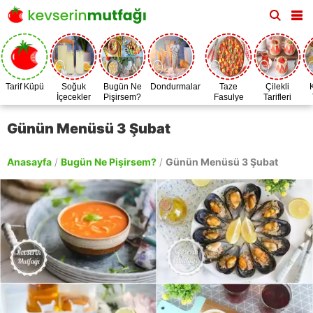
Tarif Küpü
Soğuk
Bugün Ne
Dondurmalar
Taze
Çilekli
İçecekler
Pişirsem?
Fasulye
Tarifleri
Zamanı
Günün Menüsü 3 Şubat
Anasayfa
/
Bugün Ne Pişirsem?
/
Günün Menüsü 3 Şubat