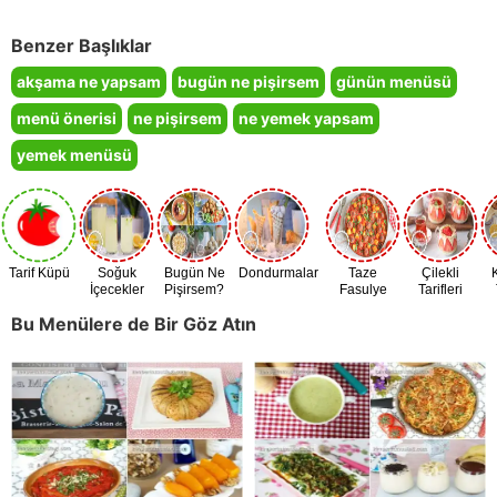
Benzer Başlıklar
akşama ne yapsam
bugün ne pişirsem
günün menüsü
menü önerisi
ne pişirsem
ne yemek yapsam
yemek menüsü
Tarif Küpü
Soğuk
Bugün Ne
Dondurmalar
Taze
Çilekli
İçecekler
Pişirsem?
Fasulye
Tarifleri
Zamanı
Bu Menülere de Bir Göz Atın