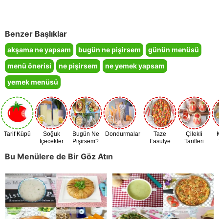
Benzer Başlıklar
akşama ne yapsam
bugün ne pişirsem
günün menüsü
menü önerisi
ne pişirsem
ne yemek yapsam
yemek menüsü
Tarif Küpü
Soğuk
Bugün Ne
Dondurmalar
Taze
Çilekli
İçecekler
Pişirsem?
Fasulye
Tarifleri
Zamanı
Bu Menülere de Bir Göz Atın