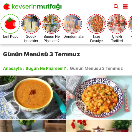
Tarif Küpü
Soğuk
Bugün Ne
Dondurmalar
Taze
Çilekli
İçecekler
Pişirsem?
Fasulye
Tarifleri
Zamanı
Günün Menüsü 3 Temmuz
Anasayfa
/
Bugün Ne Pişirsem?
/
Günün Menüsü 3 Temmuz