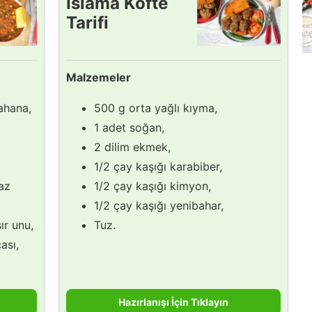
Islama Köfte
Tarifi
Malzemeler
ahana,
500 g orta yağlı kıyma,
1 adet soğan,
2 dilim ekmek,
1/2 çay kaşığı karabiber,
(az
1/2 çay kaşığı kimyon,
1/2 çay kaşığı yenibahar,
ır unu,
Tuz.
ası,
Hazırlanışı İçin Tıklayın