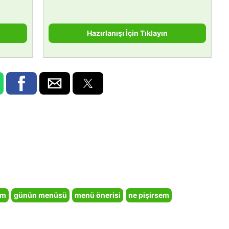
Hazırlanışı İçin Tıklayın
em
günün menüsü
menü önerisi
ne pişirsem