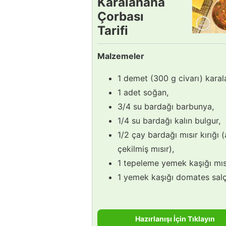
Karalahana
Çorbası
Tarifi
Malzemeler
1 demet (300 g civarı) karal
1 adet soğan,
3/4 su bardağı barbunya,
1/4 su bardağı kalın bulgur,
1/2 çay bardağı mısır kırığı 
çekilmiş mısır),
1 tepeleme yemek kaşığı mıs
1 yemek kaşığı domates salç
Hazırlanışı İçin Tıklayın