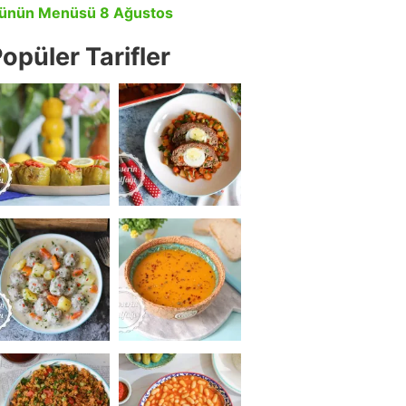
ünün Menüsü 8 Ağustos
opüler Tarifler