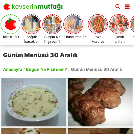
Tarif Küpü
Soğuk
Bugün Ne
Dondurmalar
Taze
Çilekli
İçecekler
Pişirsem?
Fasulye
Tarifleri
Zamanı
Günün Menüsü 30 Aralık
Anasayfa
/
Bugün Ne Pişirsem?
/
Günün Menüsü 30 Aralık