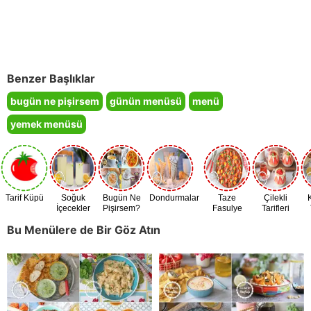
Benzer Başlıklar
bugün ne pişirsem
günün menüsü
menü
yemek menüsü
Tarif Küpü
Soğuk
Bugün Ne
Dondurmalar
Taze
Çilekli
İçecekler
Pişirsem?
Fasulye
Tarifleri
Zamanı
Bu Menülere de Bir Göz Atın