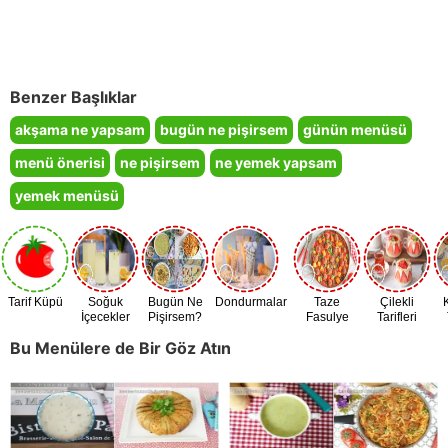
Benzer Başlıklar
akşama ne yapsam
bugün ne pişirsem
günün menüsü
menü önerisi
ne pişirsem
ne yemek yapsam
yemek menüsü
Tarif Küpü
Soğuk
Bugün Ne
Dondurmalar
Taze
Çilekli
İçecekler
Pişirsem?
Fasulye
Tarifleri
Zamanı
Bu Menülere de Bir Göz Atın