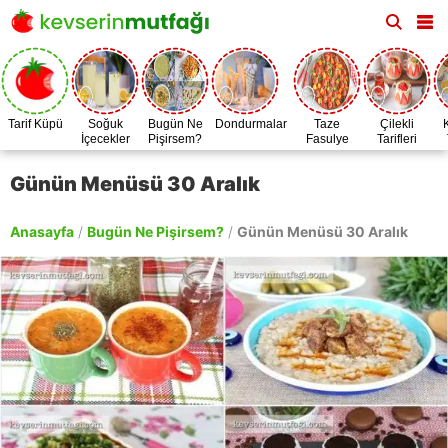
Tarif Küpü
Soğuk
Bugün Ne
Dondurmalar
Taze
Çilekli
İçecekler
Pişirsem?
Fasulye
Tarifleri
Zamanı
Günün Menüsü 30 Aralık
Anasayfa
/
Bugün Ne Pişirsem?
/
Günün Menüsü 30 Aralık