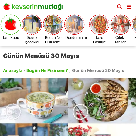
Tarif Küpü
Soğuk
Bugün Ne
Dondurmalar
Taze
Çilekli
İçecekler
Pişirsem?
Fasulye
Tarifleri
Zamanı
Günün Menüsü 30 Mayıs
Anasayfa
/
Bugün Ne Pişirsem?
/
Günün Menüsü 30 Mayıs