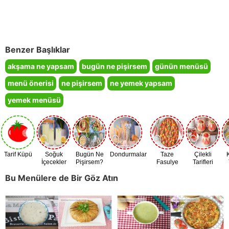
Benzer Başlıklar
akşama ne yapsam
bugün ne pişirsem
günün menüsü
menü önerisi
ne pişirsem
ne yemek yapsam
yemek menüsü
Tarif Küpü
Soğuk
Bugün Ne
Dondurmalar
Taze
Çilekli
İçecekler
Pişirsem?
Fasulye
Tarifleri
Zamanı
Bu Menülere de Bir Göz Atın