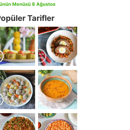
ünün Menüsü 8 Ağustos
opüler Tarifler