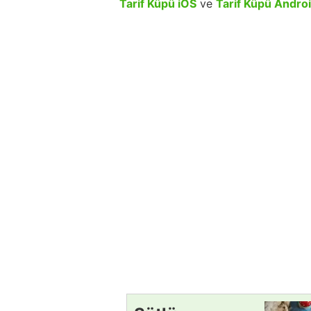
Tarif Küpü iOS
ve
Tarif Küpü Andro