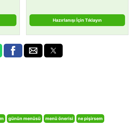
Hazırlanışı İçin Tıklayın
em
günün menüsü
menü önerisi
ne pişirsem