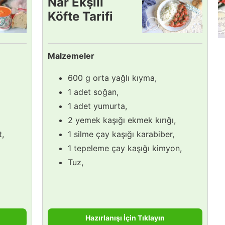
Nar Ekşili
Köfte Tarifi
Malzemeler
600 g orta yağlı kıyma,
1 adet soğan,
1 adet yumurta,
2 yemek kaşığı ekmek kırığı,
t,
1 silme çay kaşığı karabiber,
1 tepeleme çay kaşığı kimyon,
Tuz,
Hazırlanışı İçin Tıklayın