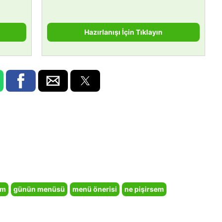
Hazırlanışı İçin Tıklayın
em
günün menüsü
menü önerisi
ne pişirsem