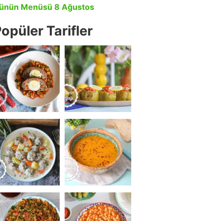
ünün Menüsü 8 Ağustos
opüler Tarifler