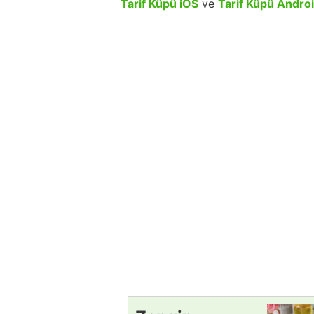
Tarif Küpü iOS
ve
Tarif Küpü Andro