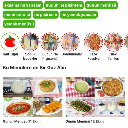
akşama ne yapsam
bugün ne pişirsem
günün menüsü
menü önerisi
ne pişirsem
ne yemek yapsam
yemek menüsü
Tarif Küpü
Soğuk
Bugün Ne
Dondurmalar
Taze
Çilekli
İçecekler
Pişirsem?
Fasulye
Tarifleri
Zamanı
Bu Menülere de Bir Göz Atın
Günün Menüsü 11 Ekim
Günün Menüsü 12 Ekim