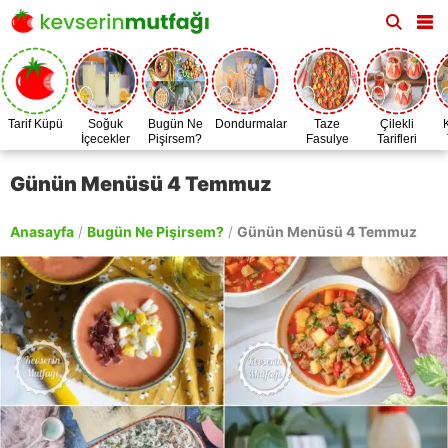
Tarif Küpü
Soğuk
Bugün Ne
Dondurmalar
Taze
Çilekli
İçecekler
Pişirsem?
Fasulye
Tarifleri
Zamanı
Günün Menüsü 4 Temmuz
Anasayfa
/
Bugün Ne Pişirsem?
/
Günün Menüsü 4 Temmuz