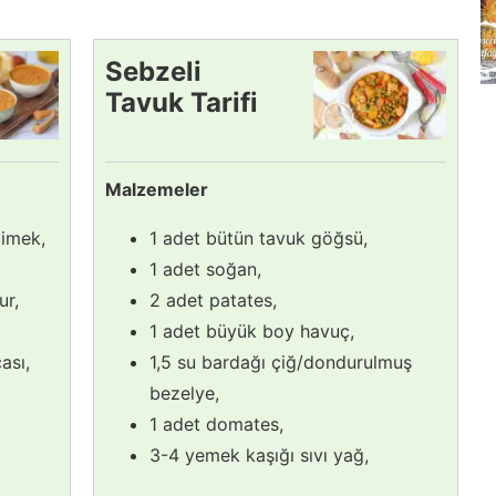
Sebzeli
Tavuk Tarifi
Malzemeler
cimek,
1 adet bütün tavuk göğsü,
1 adet soğan,
ur,
2 adet patates,
1 adet büyük boy havuç,
ası,
1,5 su bardağı çiğ/dondurulmuş
bezelye,
1 adet domates,
3-4 yemek kaşığı sıvı yağ,