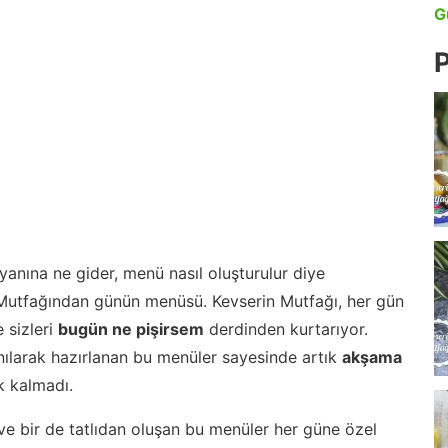
G
P
anına ne gider, menü nasıl oluşturulur diye
 Mutfağından günün menüsü. Kevserin Mutfağı, her gün
 sizleri
bugün ne pişirsem
derdinden kurtarıyor.
nılarak hazırlanan bu menüler sayesinde artık
akşama
 kalmadı.
ve bir de tatlıdan oluşan bu menüler her güne özel