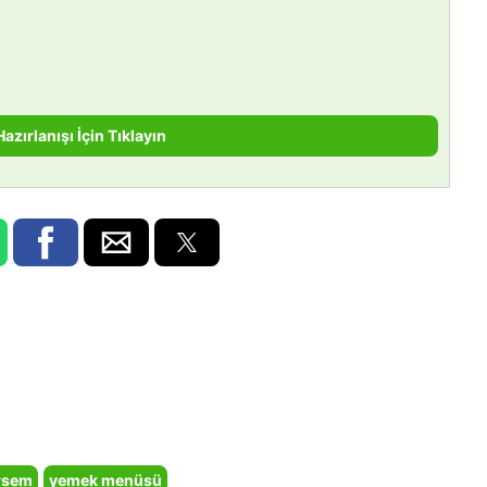
Hazırlanışı İçin Tıklayın
irsem
yemek menüsü