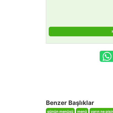
Benzer Başlıklar
günün menüsü
menü
yarın ne piş