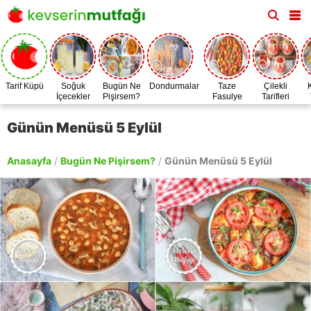
Tarif Küpü
Soğuk
Bugün Ne
Dondurmalar
Taze
Çilekli
İçecekler
Pişirsem?
Fasulye
Tarifleri
Zamanı
Günün Menüsü 5 Eylül
Anasayfa
/
Bugün Ne Pişirsem?
/
Günün Menüsü 5 Eylül