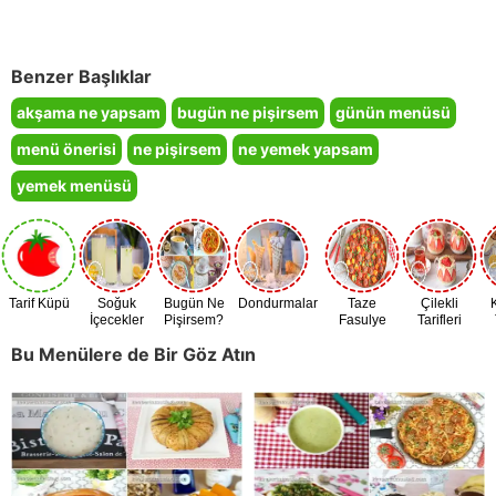
Benzer Başlıklar
akşama ne yapsam
bugün ne pişirsem
günün menüsü
menü önerisi
ne pişirsem
ne yemek yapsam
yemek menüsü
Tarif Küpü
Soğuk
Bugün Ne
Dondurmalar
Taze
Çilekli
İçecekler
Pişirsem?
Fasulye
Tarifleri
Zamanı
Bu Menülere de Bir Göz Atın